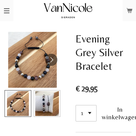
Ga
direct
naar
de
Evening
hoofdinhoud
Grey Silver
Bracelet
€ 29,95
In
winkelwage