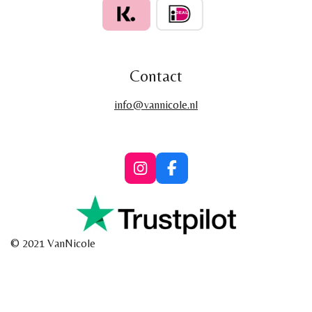
Contact
info@vannicole.nl
I
F
n
a
s
c
t
e
a
b
g
o
© 2021 VanNicole
r
o
a
k
m