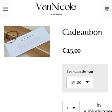
Ga
direct
naar
de
Cadeaubon
hoofdinhoud
€ 15,00
Ter waarde van
In
winkelwage