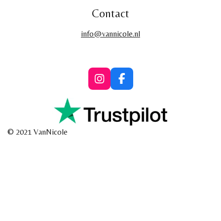
Contact
info@vannicole.nl
I
F
n
a
s
c
t
e
a
b
g
o
© 2021 VanNicole
r
o
a
k
m