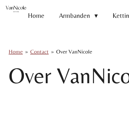
Ga
Home
Armbanden
Ketti
direct
naar
de
hoofdinhoud
Home
»
Contact
»
Over VanNicole
Over VanNico