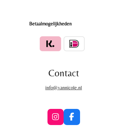
Betaalmogelijkheden
Contact
info@vannicole.nl
I
F
n
a
s
c