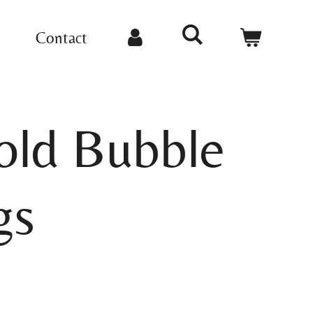
n
Contact
old Bubble
gs