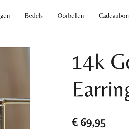
ngen
Bedels
Oorbellen
Cadeaubo
14k G
Earrin
€ 69,95