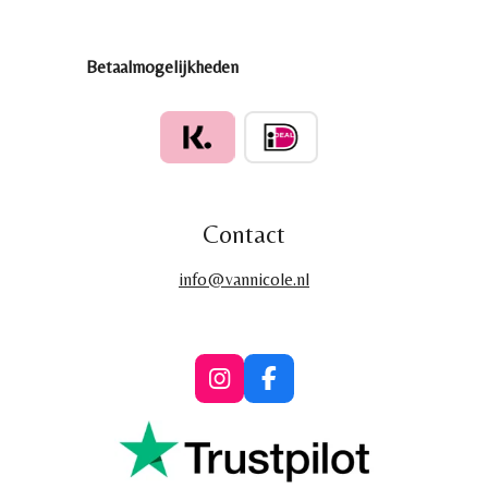
Betaalmogelijkheden
Contact
info@vannicole.nl
I
F
n
a
s
c
t
e
a
b