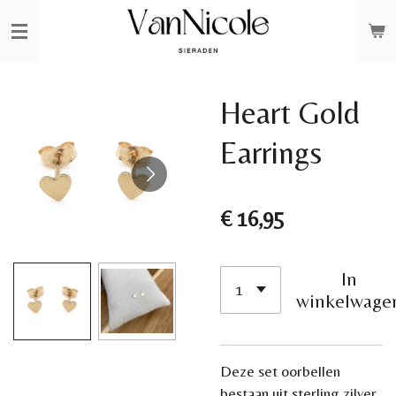
Ga
direct
naar
de
Heart Gold
hoofdinhoud
Earrings
€ 16,95
In
winkelwage
Deze set oorbellen
bestaan uit sterling zilver