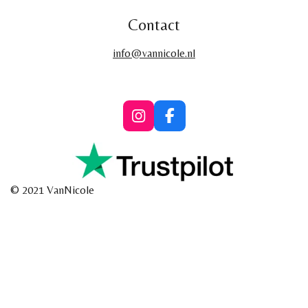
Contact
info@vannicole.nl
I
F
n
a
s
c
t
e
a
b
g
o
© 2021 VanNicole
r
o
a
k
m