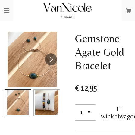
Ga
direct
naar
de
Gemstone
hoofdinhoud
Agate Gold
Bracelet
€ 12,95
In
winkelwage