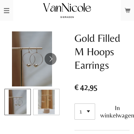
Ga
direct
naar
de
Gold Filled
hoofdinhoud
M Hoops
Earrings
€ 42,95
In
winkelwage