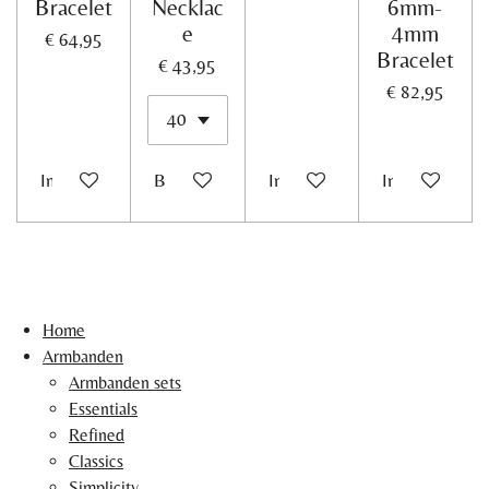
Bracelet
Necklac
6mm-
e
4mm
€ 64,95
Bracelet
€ 43,95
€ 82,95
In winkelwagen
Bekijk details
In winkelwagen
In winkelwag
Home
Armbanden
Armbanden sets
Essentials
Refined
Classics
Simplicity