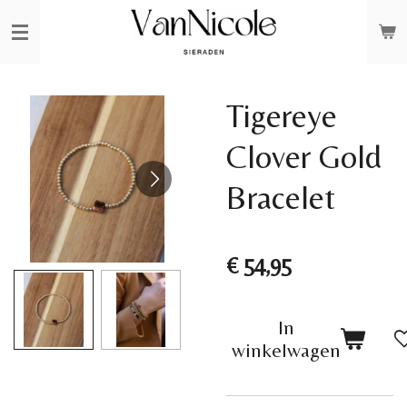
Ga
direct
naar
de
Tigereye
hoofdinhoud
Clover Gold
Bracelet
€ 54,95
In
winkelwagen