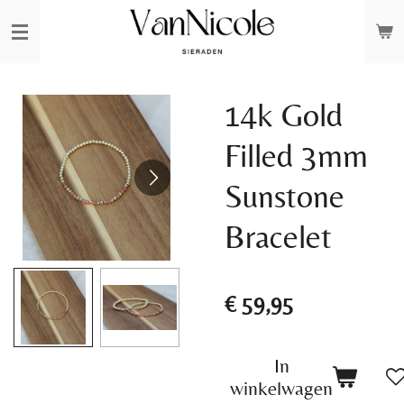
Ga
direct
naar
de
14k Gold
hoofdinhoud
Filled 3mm
Sunstone
Bracelet
€ 59,95
In
winkelwagen