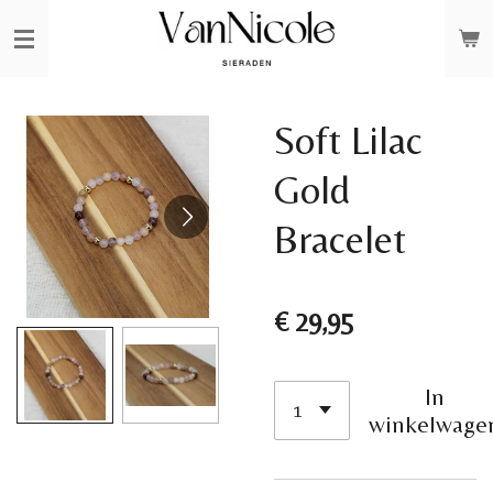
Ga
direct
naar
de
Soft Lilac
hoofdinhoud
Gold
Bracelet
€ 29,95
In
winkelwage