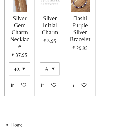
Silver
Silver
Flashi
Gem
Initial
Purple
Charm
Charm
Silver
Necklac
Bracelet
€ 8,95
e
€ 29,95
€ 37,95
In winkelwagen
In winkelwagen
In winkelwagen
Home