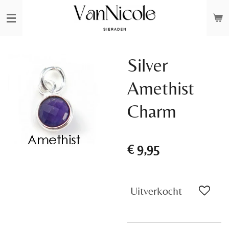
Ga
direct
naar
de
Silver
hoofdinhoud
Amethist
Charm
€ 9,95
Uitverkocht